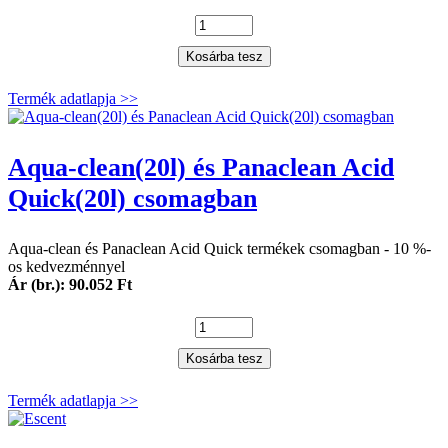
Kosárba tesz
Termék adatlapja >>
Aqua-clean(20l) és Panaclean Acid
Quick(20l) csomagban
Aqua-clean és Panaclean Acid Quick termékek csomagban - 10 %-
os kedvezménnyel
Ár (br.): 90.052 Ft
Kosárba tesz
Termék adatlapja >>