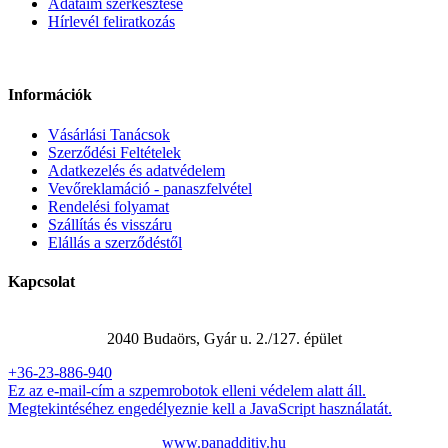
Adataim szerkesztése
Hírlevél feliratkozás
Információk
Vásárlási Tanácsok
Szerződési Feltételek
Adatkezelés és adatvédelem
Vevőreklamáció - panaszfelvétel
Rendelési folyamat
Szállítás és visszáru
Elállás a szerződéstől
Kapcsolat
Panadditív Kft.
2040 Budaörs, Gyár u. 2./127. épület
+36-23-886-940
Ez az e-mail-cím a szpemrobotok elleni védelem alatt áll.
Megtekintéséhez engedélyeznie kell a JavaScript használatát.
www.panadditiv.hu