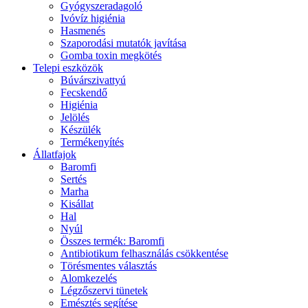
Gyógyszeradagoló
Ivóvíz higiénia
Hasmenés
Szaporodási mutatók javítása
Gomba toxin megkötés
Telepi eszközök
Búvárszivattyú
Fecskendő
Higiénia
Jelölés
Készülék
Termékenyítés
Állatfajok
Baromfi
Sertés
Marha
Kisállat
Hal
Nyúl
Összes termék: Baromfi
Antibiotikum felhasználás csökkentése
Törésmentes választás
Alomkezelés
Légzőszervi tünetek
Emésztés segítése