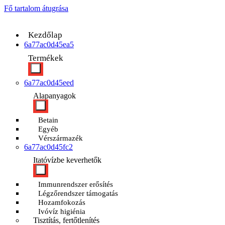
Fő tartalom átugrása
Kezdőlap
6a77ac0d45ea5
Termékek
6a77ac0d45eed
Alapanyagok
Betain
Egyéb
Vérszármazék
6a77ac0d45fc2
Itatóvízbe keverhetők
Immunrendszer erősítés
Légzőrendszer támogatás
Hozamfokozás
Ivóvíz higiénia
Tisztítás, fertőtlenítés