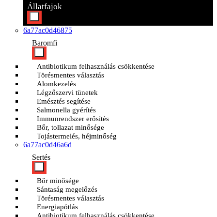
Állatfajok
6a77ac0d46875
Baromfi
Antibiotikum felhasználás csökkentése
Törésmentes választás
Alomkezelés
Légzőszervi tünetek
Emésztés segítése
Salmonella gyérítés
Immunrendszer erősítés
Bőr, tollazat minősége
Tojástermelés, héjminőség
6a77ac0d46a6d
Sertés
Bőr minősége
Sántaság megelőzés
Törésmentes választás
Energiapótlás
Antibiotikum felhasználás csökkentése