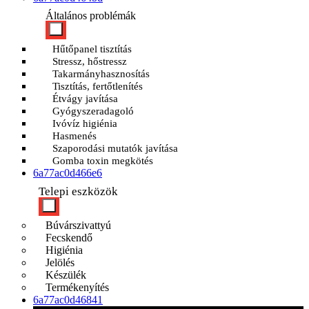
Általános problémák
Hűtőpanel tisztítás
Stressz, hőstressz
Takarmányhasznosítás
Tisztítás, fertőtlenítés
Étvágy javítása
Gyógyszeradagoló
Ivóvíz higiénia
Hasmenés
Szaporodási mutatók javítása
Gomba toxin megkötés
6a77ac0d466e6
Telepi eszközök
Búvárszivattyú
Fecskendő
Higiénia
Jelölés
Készülék
Termékenyítés
6a77ac0d46841