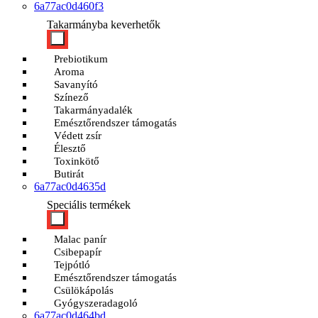
6a77ac0d460f3
Takarmányba keverhetők
Prebiotikum
Aroma
Savanyító
Színező
Takarmányadalék
Emésztőrendszer támogatás
Védett zsír
Élesztő
Toxinkötő
Butirát
6a77ac0d4635d
Speciális termékek
Malac panír
Csibepapír
Tejpótló
Emésztőrendszer támogatás
Csülökápolás
Gyógyszeradagoló
6a77ac0d464bd