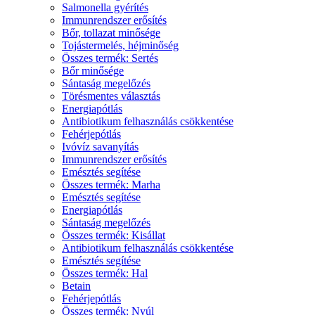
Salmonella gyérítés
Immunrendszer erősítés
Bőr, tollazat minősége
Tojástermelés, héjminőség
Összes termék: Sertés
Bőr minősége
Sántaság megelőzés
Törésmentes választás
Energiapótlás
Antibiotikum felhasználás csökkentése
Fehérjepótlás
Ivóvíz savanyítás
Immunrendszer erősítés
Emésztés segítése
Összes termék: Marha
Emésztés segítése
Energiapótlás
Sántaság megelőzés
Összes termék: Kisállat
Antibiotikum felhasználás csökkentése
Emésztés segítése
Összes termék: Hal
Betain
Fehérjepótlás
Összes termék: Nyúl