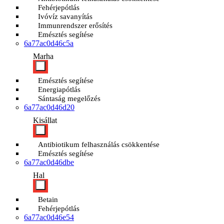
Fehérjepótlás
Ivóvíz savanyítás
Immunrendszer erősítés
Emésztés segítése
6a77ac0d46c5a
Marha
Emésztés segítése
Energiapótlás
Sántaság megelőzés
6a77ac0d46d20
Kisállat
Antibiotikum felhasználás csökkentése
Emésztés segítése
6a77ac0d46dbe
Hal
Betain
Fehérjepótlás
6a77ac0d46e54