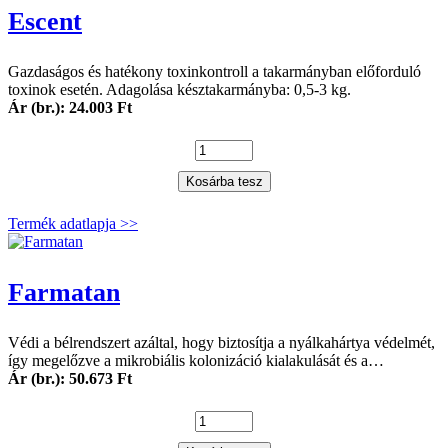
Escent
Gazdaságos és hatékony toxinkontroll a takarmányban előforduló
toxinok esetén. Adagolása késztakarmányba: 0,5-3 kg.
Ár (br.): 24.003 Ft
Kosárba tesz
Termék adatlapja >>
Farmatan
Védi a bélrendszert azáltal, hogy biztosítja a nyálkahártya védelmét,
így megelőzve a mikrobiális kolonizáció kialakulását és a…
Ár (br.): 50.673 Ft