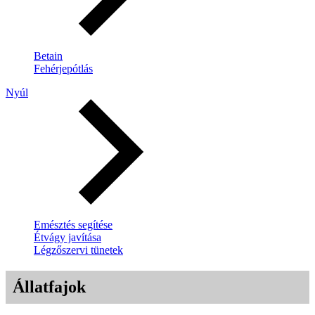
Betain
Fehérjepótlás
Nyúl
Emésztés segítése
Étvágy javítása
Légzőszervi tünetek
Állatfajok