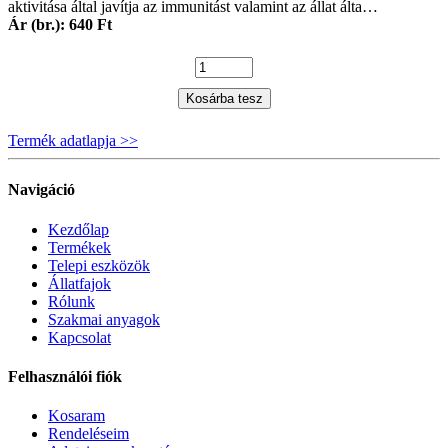
aktivitása által javítja az immunitást valamint az állat álta…
Ár (br.): 640 Ft
Kosárba tesz
Termék adatlapja >>
Navigáció
Kezdőlap
Termékek
Telepi eszközök
Állatfajok
Rólunk
Szakmai anyagok
Kapcsolat
Felhasználói fiók
Kosaram
Rendeléseim