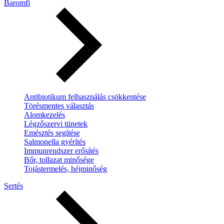
Baromfi
Antibiotikum felhasználás csökkentése
Törésmentes választás
Alomkezelés
Légzőszervi tünetek
Emésztés segítése
Salmonella gyérítés
Immunrendszer erősítés
Bőr, tollazat minősége
Tojástermelés, héjminőség
Sertés