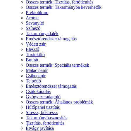
Összes termék: Tisztítás, fertőtlenítés
Összes termék: Takarmányba keverhetők
Prebiotikum
Aroma
Savanyító
Színező
Takarmányadalék
Emésztőrendszer támogatás
Védett zsír
Élesztő
Toxinkötő
Butirát
Összes termék: Speciális termékek
Malac panír
Csibepapír
Tejpótló
Emésztőrendszer támogatás
Csülökápolás
Gyógyszeradagoló
Összes termék: Általános problémák
Hűtőpanel tisztítás
Stressz, hőstressz
Takarmányhasznosítás
Tisztítás, fertőtlenítés
Étvágy javítása