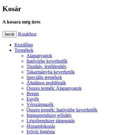
Kosár
A kosara még üres
Kosárhoz
bezár
Kezdőlap
Termékek
Alapanyagok
Itatóvízbe keverhetők
Tisztítás, fertőtlenítés
Takarmányba keverhetők
Speciális termékek
Általános problémák
Összes termék: Alapanyagok
Betain
Egyéb
Vérszármazék
Összes termék: Itatóvízbe keverhetők
Immunrendszer erősítés
Légzőrendszer támogatás
Hozamfokozás
Ivóvíz higiénia