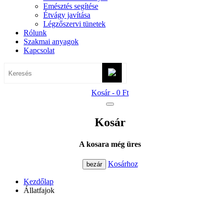
Emésztés segítése
Étvágy javítása
Légzőszervi tünetek
Rólunk
Szakmai anyagok
Kapcsolat
Kosár -
0 Ft
Kosár
A kosara még üres
Kosárhoz
bezár
Kezdőlap
Állatfajok