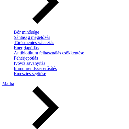
Bőr minősége
Sántaság megelőzés
Törésmentes választás
Energiapótlás
Antibiotikum felhasználás csökkentése
Fehérjepótlás
Ivóvíz savanyítás
Immunrendszer erősítés
Emésztés segítése
Marha