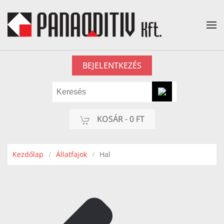
Fő tartalom átugrása
BEJELENTKEZÉS
KOSÁR -
0 FT
Kezdőlap
Állatfajok
Hal