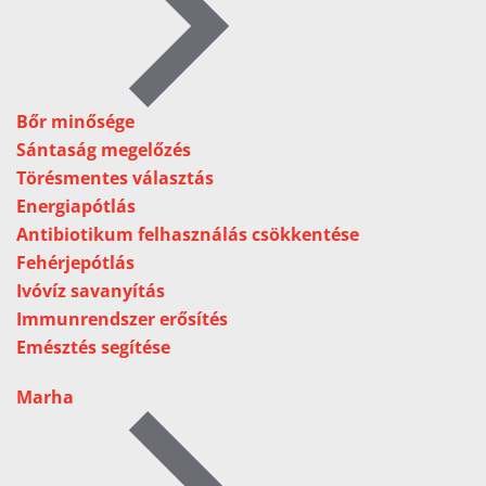
Bőr minősége
Sántaság megelőzés
Törésmentes választás
Energiapótlás
Antibiotikum felhasználás csökkentése
Fehérjepótlás
Ivóvíz savanyítás
Immunrendszer erősítés
Emésztés segítése
Marha