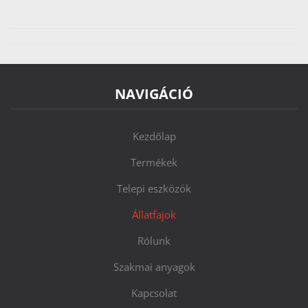
NAVIGÁCIÓ
Kezdőlap
Termékek
Telepi eszközök
Állatfajok
Rólunk
Szakmai anyagok
Kapcsolat