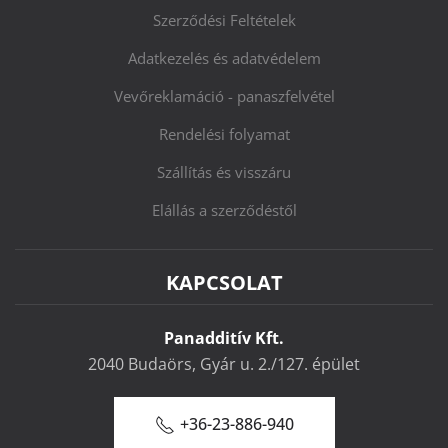
Szerződési Feltételek
Adatkezelés és adatvédelem
Vevőreklamáció - panaszfelvétel
Rendelési folyamat
Szállítás és visszáru
Elállás a szerződéstől
KAPCSOLAT
Panadditív Kft.
2040 Budaörs, Gyár u. 2./127. épület
+36-23-886-940