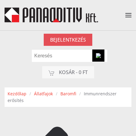
Fő tartalom átugrása
BEJELENTKEZÉS
KOSÁR -
0 FT
Kezdőlap
Állatfajok
Baromfi
Immunrendszer
erősítés