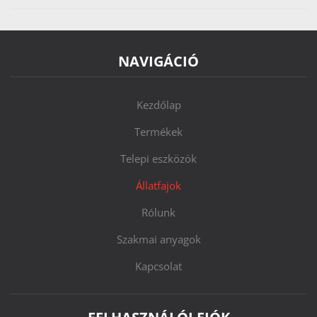
NAVIGÁCIÓ
Kezdőlap
Termékek
Telepi eszközök
Állatfajok
Rólunk
Szakmai anyagok
Kapcsolat