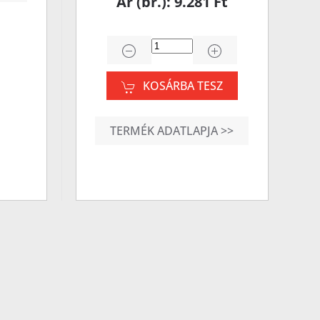
Ár (br.): 9.281 Ft
KOSÁRBA TESZ
TERMÉK ADATLAPJA >>