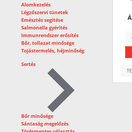
Alomkezelés
Légzőszervi tünetek
Á
Emésztés segítése
Salmonella gyérítés
Immunrendszer erősítés
Bőr, tollazat minősége
Tojástermelés, héjminőség
Sertés
T
Bőr minősége
Sántaság megelőzés
Törésmentes választás