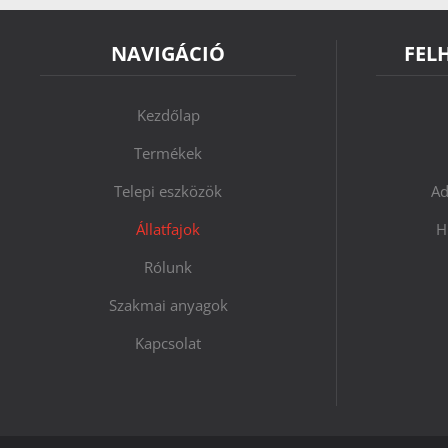
NAVIGÁCIÓ
FEL
Kezdőlap
Termékek
Telepi eszközök
Ad
Állatfajok
H
Rólunk
Szakmai anyagok
Kapcsolat