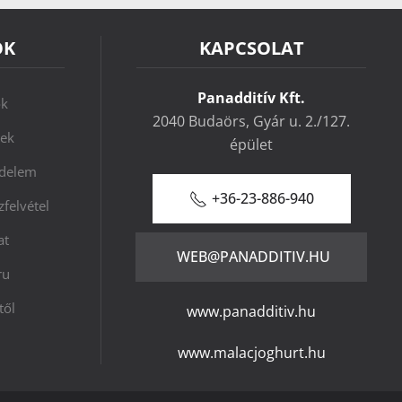
ÓK
KAPCSOLAT
Panadditív Kft.
ok
2040 Budaörs, Gyár u. 2./127.
lek
épület
édelem
+36-23-886-940
felvétel
at
WEB@PANADDITIV.HU
ru
től
www.panadditiv.hu
www.malacjoghurt.hu