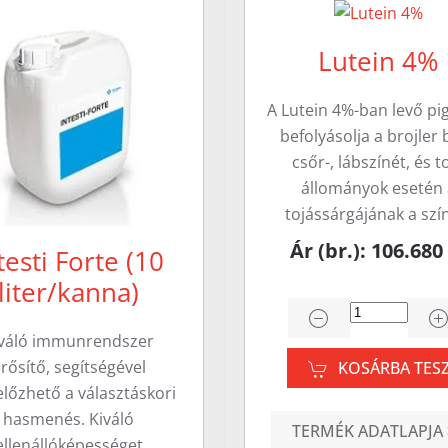
Lutein 4%
A Lutein 4%-ban levő p
befolyásolja a brojler 
csőr-, lábszínét, és t
állományok esetén
tojássárgájának a sz
Ár (br.): 106.680
testi Forte (10
liter/kanna)
iváló immunrendszer
rősítő, segítségével
KOSÁRBA TES
lőzhető a választáskori
hasmenés. Kiváló
TERMÉK ADATLAPJA 
ellenállóképességet