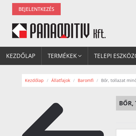
BEJELENTKEZÉS
Fő tartalom átugrása
KEZDŐLAP
TERMÉKEK
TELEPI ESZKÖ
Kezdőlap
Állatfajok
Baromfi
Bőr, tollazat mi
BŐR,