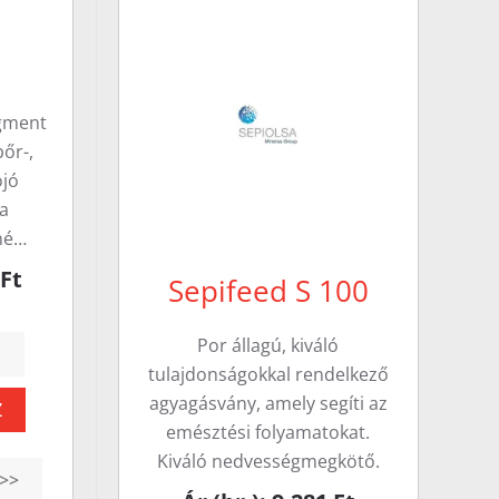
igment
bőr-,
ojó
 a
íné…
 Ft
Sepifeed S 100
Por állagú, kiváló
tulajdonságokkal rendelkező
agyagásvány, amely segíti az
Z
emésztési folyamatokat.
Kiváló nedvességmegkötő.
>>