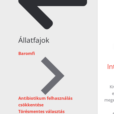
Állatfajok
Baromfi
In
K
e
Antibiotikum felhasználás
mege
csökkentése
Törésmentes választás