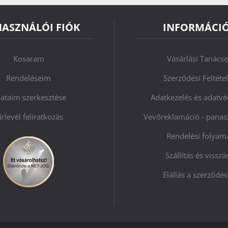
HASZNÁLÓI FIÓK
INFORMÁCI
Kosaram
Vásárlási Tanács
Rendeléseim
Szerződési Feltéte
ataim szerkesztése
Adatkezelés és adatv
írlevél feliratkozás
Vevőreklamáció - panasz
Rendelési folyam
Szállítás és visszá
Elállás a szerződés