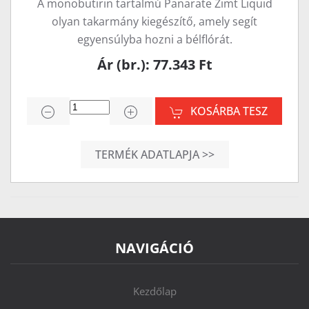
A monobutirin tartalmú Panarate Zimt Liquid
olyan takarmány kiegészítő, amely segít
egyensúlyba hozni a bélflórát.
Ár (br.): 77.343 Ft
KOSÁRBA TESZ
TERMÉK ADATLAPJA >>
NAVIGÁCIÓ
Kezdőlap