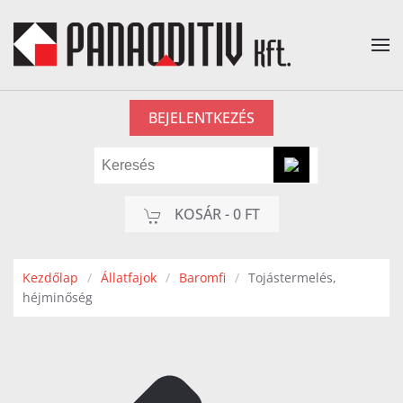
Fő tartalom átugrása
BEJELENTKEZÉS
KOSÁR -
0 FT
Kezdőlap
Állatfajok
Baromfi
Tojástermelés,
héjminőség