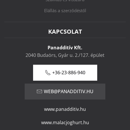
Elállás a szerződéstől
KAPCSOLAT
Panadditív Kft.
2040 Budaörs, Gyár u. 2./127. épület
+36-23-886-940
WEB@PANADDITIV.HU
www.panadditiv.hu
www.malacjoghurt.hu