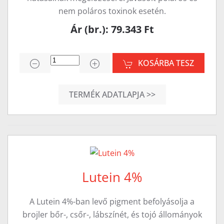
nem poláros toxinok esetén.
Ár (br.): 79.343 Ft
KOSÁRBA TESZ
TERMÉK ADATLAPJA >>
Lutein 4%
A Lutein 4%-ban levő pigment befolyásolja a
brojler bőr-, csőr-, lábszínét, és tojó állományok