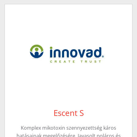
Escent S
Komplex mikotoxin szennyezettség káros
hatásainak megelőzésére. Javasolt poláros és