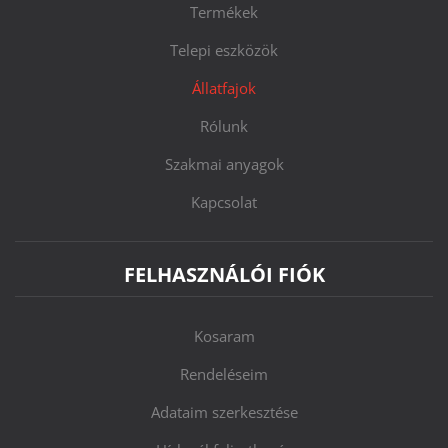
Termékek
Telepi eszközök
Állatfajok
Rólunk
Szakmai anyagok
Kapcsolat
FELHASZNÁLÓI FIÓK
Kosaram
Rendeléseim
Adataim szerkesztése