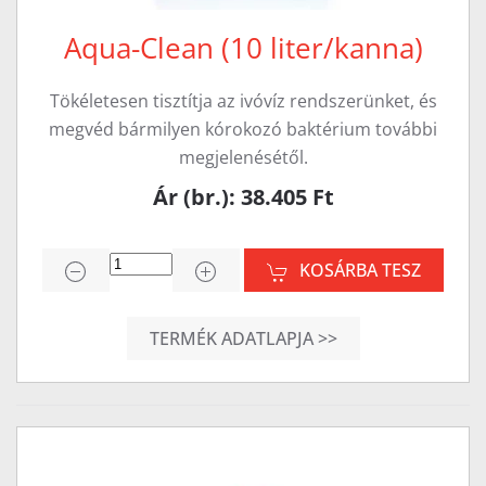
Aqua-Clean (10 liter/kanna)
Tökéletesen tisztítja az ivóvíz rendszerünket, és
megvéd bármilyen kórokozó baktérium további
megjelenésétől.
Ár (br.): 38.405 Ft
KOSÁRBA TESZ
TERMÉK ADATLAPJA >>