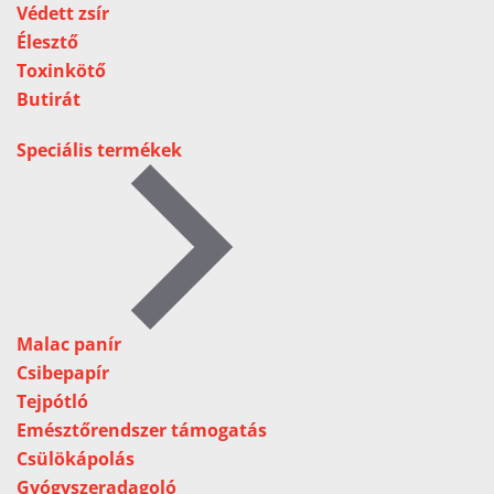
Védett zsír
Élesztő
Toxinkötő
Butirát
Speciális termékek
Malac panír
Csibepapír
Tejpótló
Emésztőrendszer támogatás
Csülökápolás
Gyógyszeradagoló