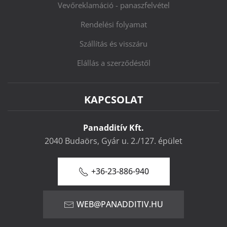
Vevőreklamáció - panaszfelvétel
Rendelési folyamat
Szállítás és visszáru
Elállás a szerződéstől
KAPCSOLAT
Panadditív Kft.
2040 Budaörs, Gyár u. 2./127. épület
+36-23-886-940
WEB@PANADDITIV.HU