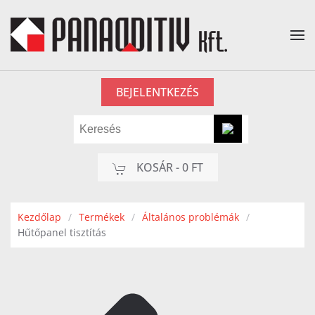
Fő tartalom átugrása
BEJELENTKEZÉS
KOSÁR -
0 FT
Kezdőlap
Termékek
Általános problémák
Hűtőpanel tisztítás