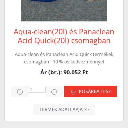
Aqua-clean(20l) és Panaclean
Acid Quick(20l) csomagban
Aqua-clean és Panaclean Acid Quick termékek
csomagban - 10 %-os kedvezménnyel
Ár (br.): 90.052 Ft
KOSÁRBA TESZ
TERMÉK ADATLAPJA >>