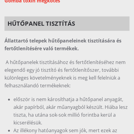
Gomba toxin megkötés
HŰTŐPANEL TISZTÍTÁS
Állattartó telepek hűtőpaneleinek tisztítására és
fertőtlenítésére való termékek.
A hűtőpanelek tisztításához és fertőtlenítéséhez nem
elegendő egy jó tisztító és fertőtlenítőszer, további
különleges követelményeknek is meg kell felelniük a
felhasználandó termékeknek:
először is nem károsíthatja a hűtőpanel anyagát,
akár papírból, akár műanyagból készült. Hiába lesz
tiszta, ha utána sok-sok millió forintba kerül a
kicserélésük.
Az illékony hatóanyagok sem jók, mert ezek az