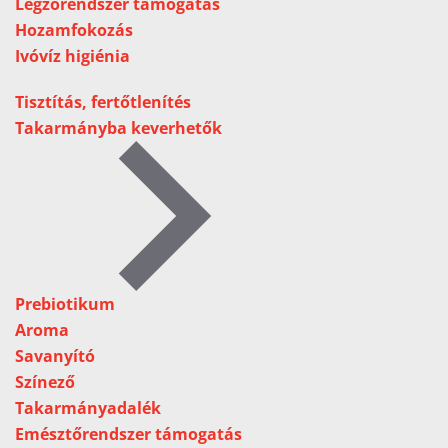
Légzőrendszer támogatás
Hozamfokozás
Ivóvíz higiénia
Tisztítás, fertőtlenítés
Takarmányba keverhetők
Prebiotikum
Aroma
Savanyító
Színező
Takarmányadalék
Emésztőrendszer támogatás