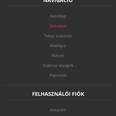
NAVIGÁCIÓ
Kezdőlap
Termékek
Telepi eszközök
Állatfajok
Rólunk
Szakmai anyagok
Kapcsolat
FELHASZNÁLÓI FIÓK
Kosaram