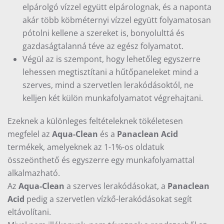
elpárolgó vízzel együtt elpárolognak, és a naponta
akár több köbméternyi vízzel együtt folyamatosan
pótolni kellene a szereket is, bonyolulttá és
gazdaságtalanná téve az egész folyamatot.
Végül az is szempont, hogy lehetőleg egyszerre
lehessen megtisztítani a hűtőpaneleket mind a
szerves, mind a szervetlen lerakódásoktól, ne
kelljen két külön munkafolyamatot végrehajtani.
Ezeknek a különleges feltételeknek tökéletesen
megfelel az
Aqua-Clean
és a
Panaclean Acid
termékek, amelyeknek az 1-1%-os oldatuk
összeönthető és egyszerre egy munkafolyamattal
alkalmazható.
Az
Aqua-Clean
a szerves lerakódásokat, a
Panaclean
Acid
pedig a szervetlen vízkő-lerakódásokat segít
eltávolítani.