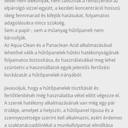
Mivel nem illékonyak, nem távoznak a rendszerből az
elpárolgó vízzel együtt, a kezdeti koncentráció hosszú
ideig fennmarad és kifejtik hatásukat, folyamatos
adagolásukra nincs szükség.
Sem a papír-, sem a műanyag hűtőpanelt nem
károsítják.
Az Aqua-Clean és a Panaclean Acid alkalmazásával
lehetővé válik a hűtőpanelek hűtési hatékonyságának
folyamatos biztosítása, és használatukkal meg lehet
szüntetni a haszonállatok egyik jelentős fertőzési
kockázatát a hűtőpanelek irányából.
Javasoljuk, hogy a hűtőpanelek tisztítását és
fertőtlenítését még használatba vétel előtt végezze el.
A szerek hatékony alkalmazásának van még egy pár
trükkje, amelyet a helyszín, a hűtőpanel típusa és a
szennyezettsége szerint kell alkalmazni, ezért érdemes
a szaktanácsadóinkkal a munkafolyamat elindítása