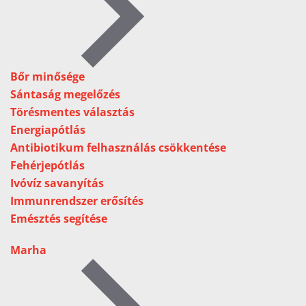
Bőr minősége
Sántaság megelőzés
Törésmentes választás
Energiapótlás
Antibiotikum felhasználás csökkentése
Fehérjepótlás
Ivóvíz savanyítás
Immunrendszer erősítés
Emésztés segítése
Marha