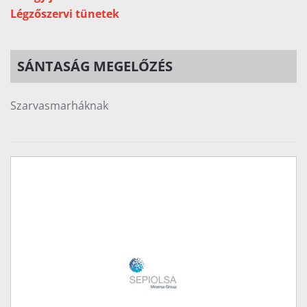
Légzőszervi tünetek
SÁNTASÁG MEGELŐZÉS
Szarvasmarháknak