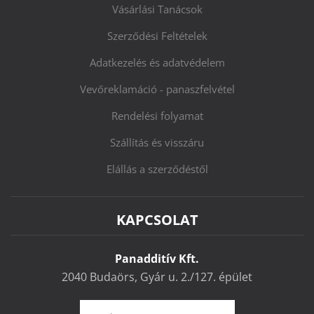
Vásárlási Tanácsok
Szerződési Feltételek
Adatkezelés és adatvédelem
Vevőreklamáció - panaszfelvétel
Rendelési folyamat
Szállítás és visszáru
Elállás a szerződéstől
KAPCSOLAT
Panadditív Kft.
2040 Budaörs, Gyár u. 2./127. épület