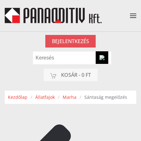
Fő tartalom átugrása
BEJELENTKEZÉS
KOSÁR -
0 FT
Kezdőlap
Állatfajok
Marha
Sántaság megelőzés