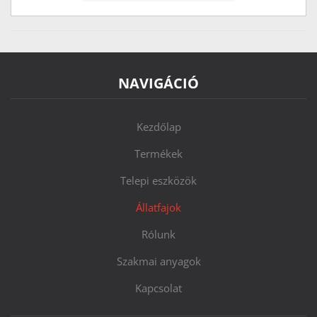
NAVIGÁCIÓ
Kezdőlap
Termékek
Telepi eszközök
Állatfajok
Rólunk
Szakmai anyagok
Kapcsolat