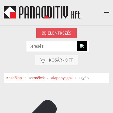
Fő tartalom átugrása
BEJELENTKEZÉS
KOSÁR -
0 FT
Kezdőlap
Termékek
Alapanyagok
Egyéb