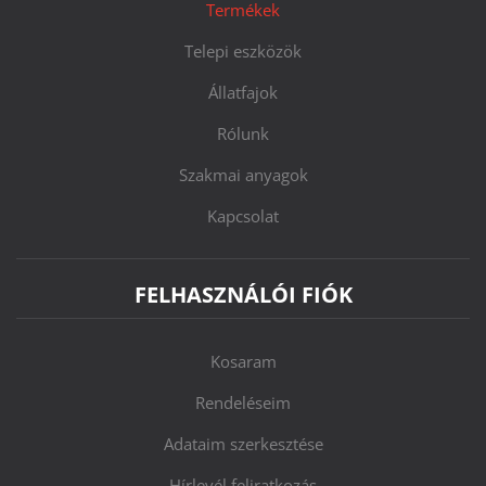
Termékek
Telepi eszközök
Állatfajok
Rólunk
Szakmai anyagok
Kapcsolat
FELHASZNÁLÓI FIÓK
Kosaram
Rendeléseim
Adataim szerkesztése
Hírlevél feliratkozás