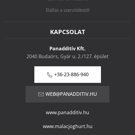
Elállás a szerződéstől
KAPCSOLAT
Panadditív Kft.
2040 Budaörs, Gyár u. 2./127. épület
+36-23-886-940
WEB@PANADDITIV.HU
www.panadditiv.hu
www.malacjoghurt.hu