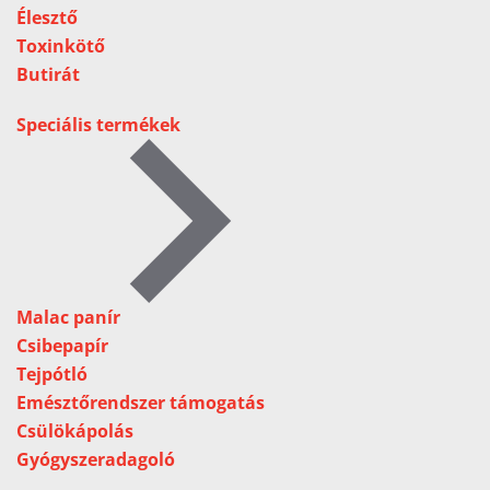
Élesztő
Toxinkötő
Butirát
Speciális termékek
Malac panír
Csibepapír
Tejpótló
Emésztőrendszer támogatás
Csülökápolás
Gyógyszeradagoló