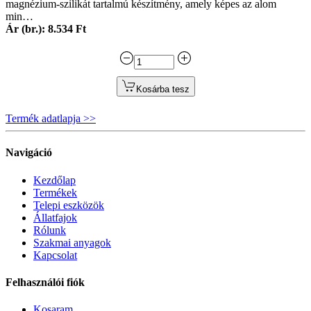
magnézium-szilikát tartalmú készítmény, amely képes az alom
min…
Ár (br.): 8.534 Ft
Kosárba tesz
Termék adatlapja >>
Navigáció
Kezdőlap
Termékek
Telepi eszközök
Állatfajok
Rólunk
Szakmai anyagok
Kapcsolat
Felhasználói fiók
Kosaram