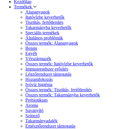
Kezdőlap
Termékek
Alapanyagok
Itatóvízbe keverhetők
Tisztítás, fertőtlenítés
Takarmányba keverhetők
Speciális termékek
Általános problémák
Összes termék: Alapanyagok
Betain
Egyéb
Vérszármazék
Összes termék: Itatóvízbe keverhetők
Immunrendszer erősítés
Légzőrendszer támogatás
Hozamfokozás
Ivóvíz higiénia
Összes termék: Tisztítás, fertőtlenítés
Összes termék: Takarmányba keverhetők
Prebiotikum
Aroma
Savanyító
Színező
Takarmányadalék
Emésztőrendszer támogatás