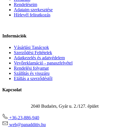
Rendeléseim
Adataim szerkesztése
Hírlevél feliratkozás
Információk
Vásárlási Tanácsok
Szerződési Feltételek
Adatkezelés és adatvédelem
Vevőreklamáció - panaszfelvétel
Rendelési folyamat
Szállítás és visszáru
Elállás a szerződéstől
Kapcsolat
Panadditív Kft.
2040 Budaörs, Gyár u. 2./127. épület
+36-23-886-940
web@panadditiv.hu