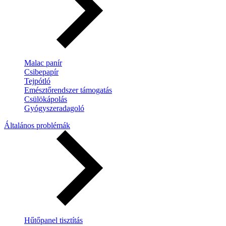
Malac panír
Csibepapír
Tejpótló
Emésztőrendszer támogatás
Csülökápolás
Gyógyszeradagoló
Általános problémák
Hűtőpanel tisztítás