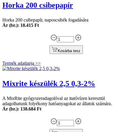
Horka 200 csibepapír
Horka 200 csibepapír, naposcsibék fogadására
Ár (br.): 18.415 Ft
Kosárba tesz
Termék adatlapja >>
Mixrite készülék 2,5 0,3-2%
A MixRite gyógyszeradagolóval az itatóvízen keresztül
adagolhatunk folyékony hatóanyagokat az állatok számára.
Ár (br.): 138.684 Ft