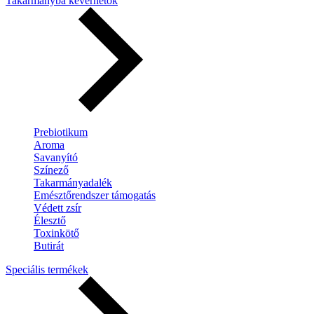
Takarmányba keverhetők
Prebiotikum
Aroma
Savanyító
Színező
Takarmányadalék
Emésztőrendszer támogatás
Védett zsír
Élesztő
Toxinkötő
Butirát
Speciális termékek