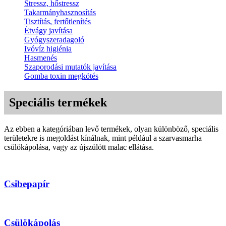
Stressz, hőstressz
Takarmányhasznosítás
Tisztítás, fertőtlenítés
Étvágy javítása
Gyógyszeradagoló
Ivóvíz higiénia
Hasmenés
Szaporodási mutatók javítása
Gomba toxin megkötés
Speciális termékek
Az ebben a kategóriában levő termékek, olyan különböző, speciális
területekre is megoldást kínálnak, mint például a szarvasmarha
csülökápolása, vagy az újszülött malac ellátása.
Csibepapír
Csülökápolás