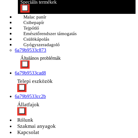
Speciális termékek
Malac panír
Csibepapír
Tejpótló
Emésztőrendszer támogatás
Csülökápolás
Gyógyszeradagoló
6a79b9533c873
Általános problémák
6a79b9533cad8
Telepi eszközök
6a79b9533cc2b
Állatfajok
Rólunk
Szakmai anyagok
Kapcsolat