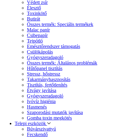
Védett zsír
Élesztő
Toxinkötő
Butirát
Összes termék: Speciális termékek
Malac panír
Csibepapír
Tejpótló
Emésztőrendszer támogatás
Csülökápolás
Gyógyszeradagoló
Összes termék: Általános problémák
Hűtőpanel tisztítás
Stressz, hőstressz
Takarmányhasznosítás
Tisztítás, fertőtlenítés
Étvágy javítása
Gyógyszeradagoló
Ivóvíz higiénia
Hasmenés
Szaporodási mutatók javítása
Gomba toxin megkötés
Telepi eszközök
Búvárszivattyú
Fecskendő