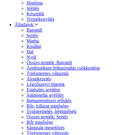
Higiénia
Jelölés
Készülék
Termékenyítés
Állatfajok
Baromfi
Sertés
Marha
Kisállat
Hal
Nyúl
Összes termék: Baromfi
Antibiotikum felhasználás csökkentése
Törésmentes választás
Alomkezelés
Légzőszervi tünetek
Emésztés segítése
Salmonella gyérítés
Immunrendszer erősítés
Bőr, tollazat minősége
Tojástermelés, héjminőség
Összes termék: Sertés
Bőr minősége
Sántaság megelőzés
Törésmentes választás