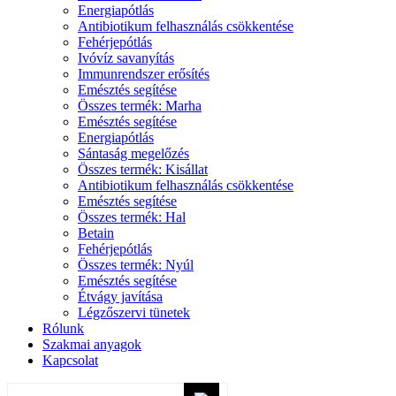
Energiapótlás
Antibiotikum felhasználás csökkentése
Fehérjepótlás
Ivóvíz savanyítás
Immunrendszer erősítés
Emésztés segítése
Összes termék: Marha
Emésztés segítése
Energiapótlás
Sántaság megelőzés
Összes termék: Kisállat
Antibiotikum felhasználás csökkentése
Emésztés segítése
Összes termék: Hal
Betain
Fehérjepótlás
Összes termék: Nyúl
Emésztés segítése
Étvágy javítása
Légzőszervi tünetek
Rólunk
Szakmai anyagok
Kapcsolat