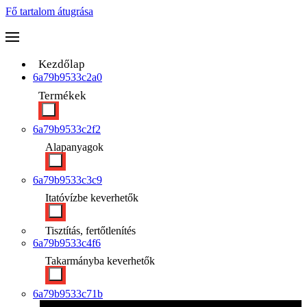
Fő tartalom átugrása
Kezdőlap
6a79b9533c2a0
Termékek
6a79b9533c2f2
Alapanyagok
6a79b9533c3c9
Itatóvízbe keverhetők
Tisztítás, fertőtlenítés
6a79b9533c4f6
Takarmányba keverhetők
6a79b9533c71b