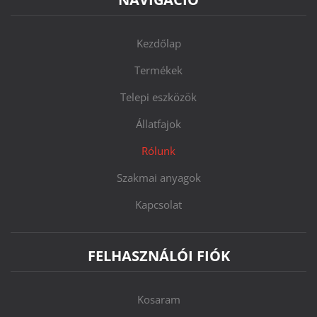
Kezdőlap
Termékek
Telepi eszközök
Állatfajok
Rólunk
Szakmai anyagok
Kapcsolat
FELHASZNÁLÓI FIÓK
Kosaram