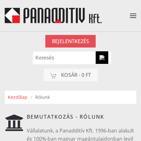
Fő tartalom átugrása
BEJELENTKEZÉS
KOSÁR -
0 FT
Kezdőlap
Rólunk
BEMUTATKOZÁS - RÓLUNK
Vállalatunk, a Panadditív Kft. 1996-ban alakult
és 100%-ban magyar magántulajdonban levő