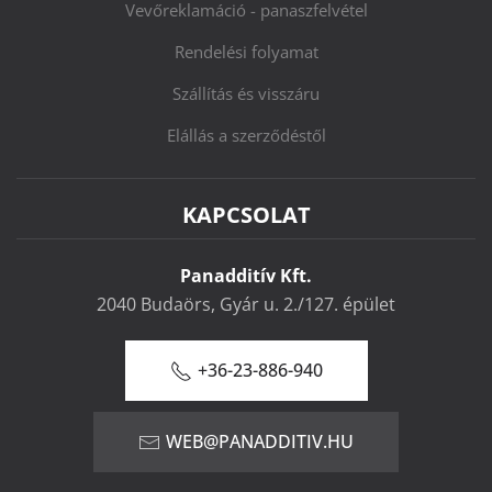
Vevőreklamáció - panaszfelvétel
Rendelési folyamat
Szállítás és visszáru
Elállás a szerződéstől
KAPCSOLAT
Panadditív Kft.
2040 Budaörs, Gyár u. 2./127. épület
+36-23-886-940
WEB@PANADDITIV.HU