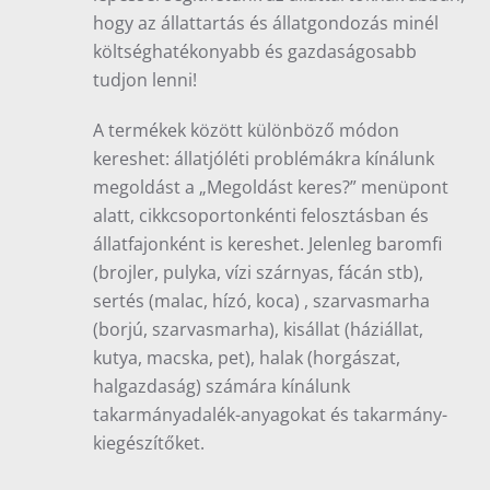
hogy az állattartás és állatgondozás minél
költséghatékonyabb és gazdaságosabb
tudjon lenni!
A termékek között különböző módon
kereshet: állatjóléti problémákra kínálunk
megoldást a „Megoldást keres?” menüpont
alatt, cikkcsoportonkénti felosztásban és
állatfajonként is kereshet. Jelenleg baromfi
(brojler, pulyka, vízi szárnyas, fácán stb),
sertés (malac, hízó, koca) , szarvasmarha
(borjú, szarvasmarha), kisállat (háziállat,
kutya, macska, pet), halak (horgászat,
halgazdaság) számára kínálunk
takarmányadalék-anyagokat és takarmány-
kiegészítőket.