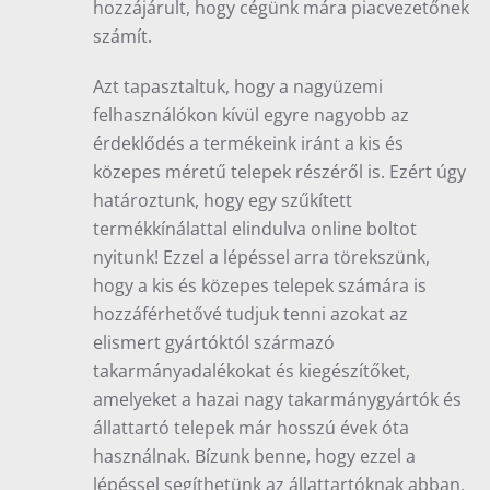
hozzájárult, hogy cégünk mára piacvezetőnek
számít.
Azt tapasztaltuk, hogy a nagyüzemi
felhasználókon kívül egyre nagyobb az
érdeklődés a termékeink iránt a kis és
közepes méretű telepek részéről is. Ezért úgy
határoztunk, hogy egy szűkített
termékkínálattal elindulva online boltot
nyitunk! Ezzel a lépéssel arra törekszünk,
hogy a kis és közepes telepek számára is
hozzáférhetővé tudjuk tenni azokat az
elismert gyártóktól származó
takarmányadalékokat és kiegészítőket,
amelyeket a hazai nagy takarmánygyártók és
állattartó telepek már hosszú évek óta
használnak. Bízunk benne, hogy ezzel a
lépéssel segíthetünk az állattartóknak abban,