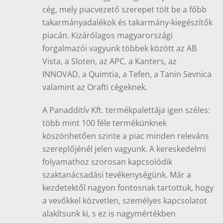
cég, mely piacvezető szerepet tölt be a főbb
takarmányadalékok és takarmány-kiegészítők
piacán. Kizárólagos magyarországi
forgalmazói vagyunk többek között az AB
Vista, a Sloten, az APC, a Kanters, az
INNOVAD, a Quimtia, a Tefen, a Tanin Sevnica
valamint az Orafti cégeknek.
A Panadditív Kft. termékpalettája igen széles:
több mint 100 féle termékünknek
köszönhetően szinte a piac minden releváns
szereplőjénél jelen vagyunk. A kereskedelmi
folyamathoz szorosan kapcsolódik
szaktanácsadási tevékenységünk. Már a
kezdetektől nagyon fontosnak tartottuk, hogy
a vevőkkel közvetlen, személyes kapcsolatot
alakítsunk ki, s ez is nagymértékben