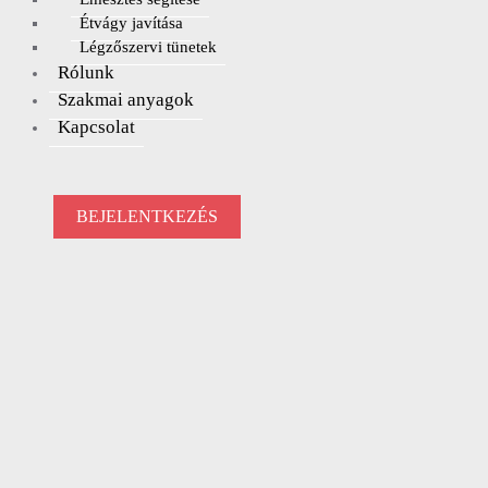
Étvágy javítása
Légzőszervi tünetek
Rólunk
Szakmai anyagok
Kapcsolat
Elfelejtette a felhasználónevét?
BEJELENTKEZÉS
Elfelejtette a jelszavát?
BELÉPÉS
REGISZTRÁCIÓ