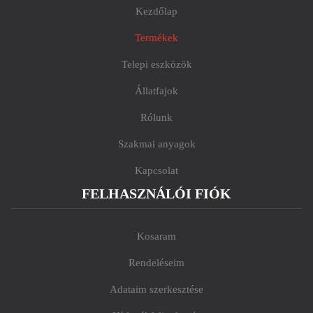
Kezdőlap
Termékek
Telepi eszközök
Állatfajok
Rólunk
Szakmai anyagok
Kapcsolat
FELHASZNÁLÓI FIÓK
Kosaram
Rendeléseim
Adataim szerkesztése