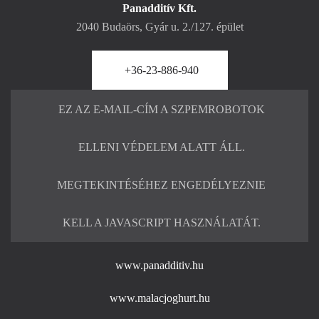
Panadditív Kft.
2040 Budaörs, Gyár u. 2./127. épület
+36-23-886-940
EZ AZ E-MAIL-CÍM A SZPEMROBOTOK
ELLENI VÉDELEM ALATT ÁLL.
MEGTEKINTÉSÉHEZ ENGEDÉLYEZNIE
KELL A JAVASCRIPT HASZNÁLATÁT.
www.panadditiv.hu
www.malacjoghurt.hu