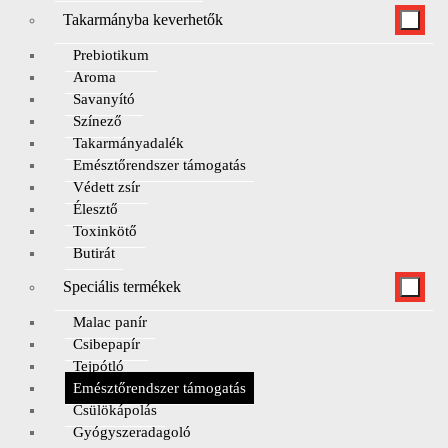
Takarmányba keverhetők
Prebiotikum
Aroma
Savanyító
Színező
Takarmányadalék
Emésztőrendszer támogatás
Védett zsír
Élesztő
Toxinkötő
Butirát
Speciális termékek
Malac panír
Csibepapír
Tejpótló
Emésztőrendszer támogatás
Csülökápolás
Gyógyszeradagoló