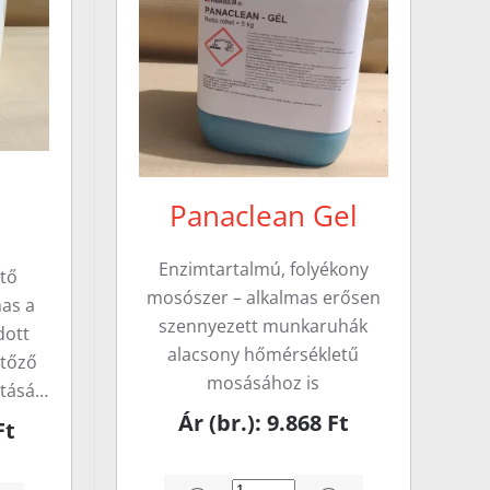
Panaclean Gel
Enzimtartalmú, folyékony
ítő
mosószer – alkalmas erősen
as a
szennyezett munkaruhák
dott
alacsony hőmérsékletű
rtőző
mosásához is
ításá…
Ár (br.): 9.868 Ft
Ft