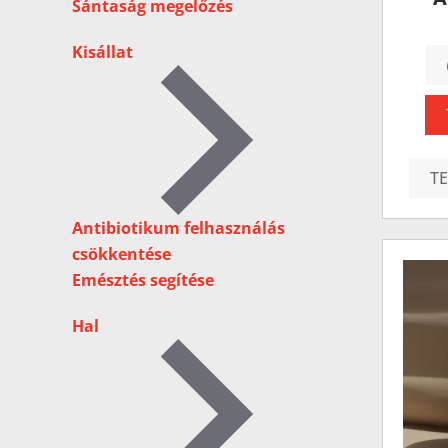
Sántaság megelőzés
Kisállat
T
Antibiotikum felhasználás
csökkentése
Emésztés segítése
Hal