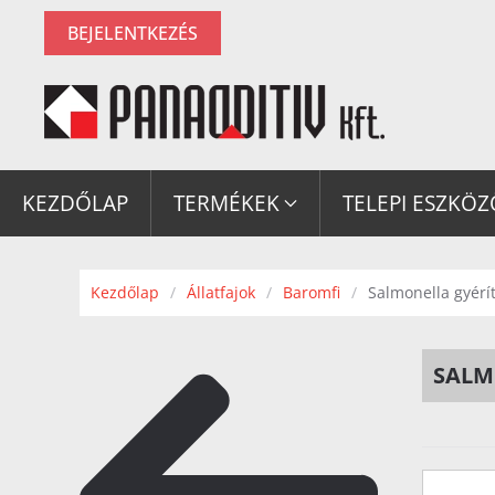
BEJELENTKEZÉS
Fő tartalom átugrása
KEZDŐLAP
TERMÉKEK
TELEPI ESZKÖ
Kezdőlap
Állatfajok
Baromfi
Salmonella gyérí
SALM