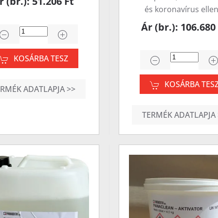
r (br.): 51.206 Ft
és koronavírus elle
Ár (br.): 106.680
KOSÁRBA TESZ
KOSÁRBA TES
ERMÉK ADATLAPJA >>
TERMÉK ADATLAPJA 