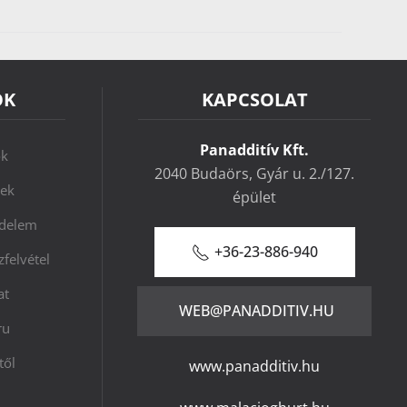
ÓK
KAPCSOLAT
Panadditív Kft.
ok
2040 Budaörs, Gyár u. 2./127.
lek
épület
édelem
+36-23-886-940
felvétel
at
WEB@PANADDITIV.HU
ru
től
www.panadditiv.hu