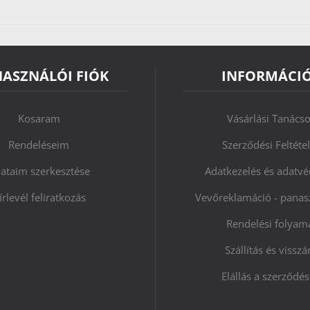
HASZNÁLÓI FIÓK
INFORMÁCI
Kosaram
Vásárlási Tanács
Rendeléseim
Szerződési Feltéte
ataim szerkesztése
Adatkezelés és adatv
írlevél feliratkozás
Vevőreklamáció - panasz
Rendelési folyam
Szállítás és visszá
Elállás a szerződés