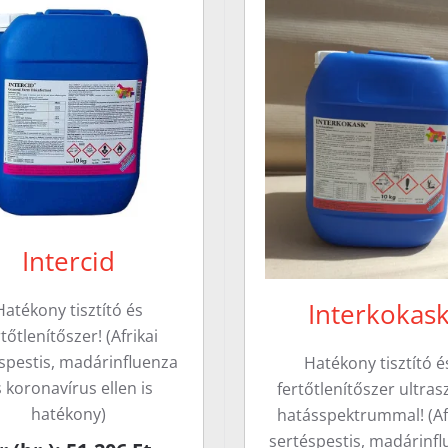
Intercid
Interkokas
Hatékony tisztító és
rtőtlenítőszer! (Afrikai
spestis, madárinfluenza
Hatékony tisztító é
 koronavírus ellen is
fertőtlenítőszer ultras
hatékony)
hatásspektrummal! (Af
sertéspestis, madárinf