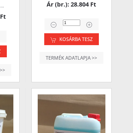
Ár (br.): 28.804 Ft
n…
 Ft
KOSÁRBA TESZ
Z
TERMÉK ADATLAPJA >>
>>