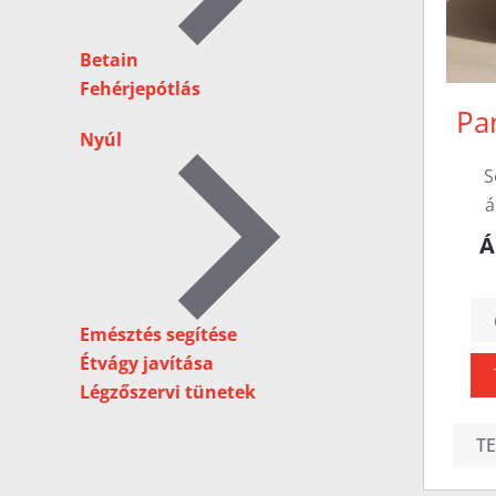
Betain
Fehérjepótlás
Pa
Nyúl
S
á
Á
Emésztés segítése
Étvágy javítása
Légzőszervi tünetek
T