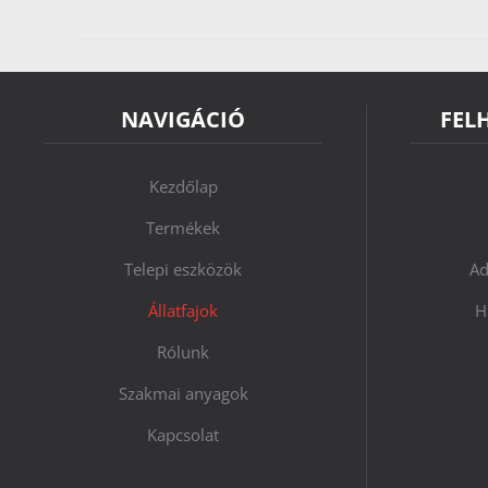
NAVIGÁCIÓ
FEL
Kezdőlap
Termékek
Telepi eszközök
Ad
Állatfajok
H
Rólunk
Szakmai anyagok
Kapcsolat