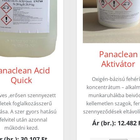
Panaclean
Aktivátor
anaclean Acid
Quick
Oxigén-bázisú fehér
koncentrátum – alkalm
munkaruhákba beivó
ves ,erősen szennyezett
kellemetlen szagok, fe
ületek foglalkozásszerű
szennyeződések eltávol
ítása. A szer gyors hatású
 felvitel után azonnal
Ár (br.): 12.482 
működni kezd.
r (br.): 30.107 Ft