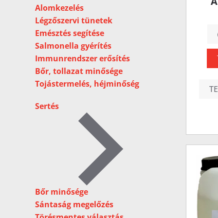
Á
Alomkezelés
Légzőszervi tünetek
Emésztés segítése
Salmonella gyérítés
Immunrendszer erősítés
Bőr, tollazat minősége
Tojástermelés, héjminőség
T
Sertés
Bőr minősége
Sántaság megelőzés
Törésmentes választás