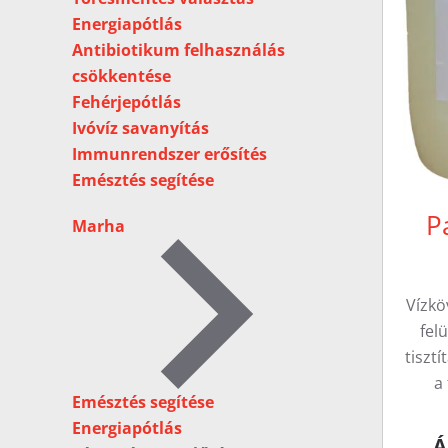
Energiapótlás
Antibiotikum felhasználás
csökkentése
Fehérjepótlás
Ivóvíz savanyítás
Immunrendszer erősítés
Emésztés segítése
P
Marha
Vízkö
fel
tiszt
a
Emésztés segítése
Energiapótlás
Á