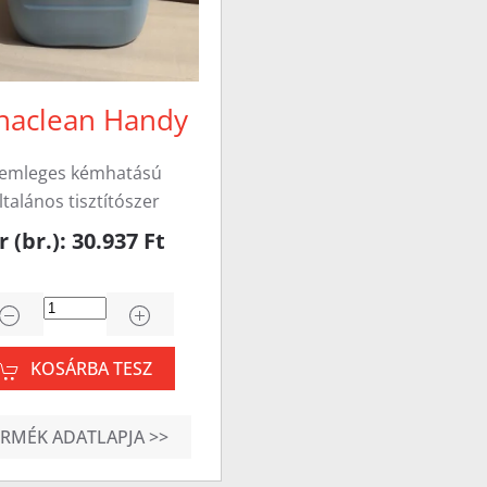
naclean Handy
emleges kémhatású
ltalános tisztítószer
r (br.): 30.937 Ft
KOSÁRBA TESZ
ERMÉK ADATLAPJA >>