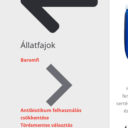
Állatfajok
Baromfi
fe
serté
Antibiotikum felhasználás
és
csökkentése
Törésmentes választás