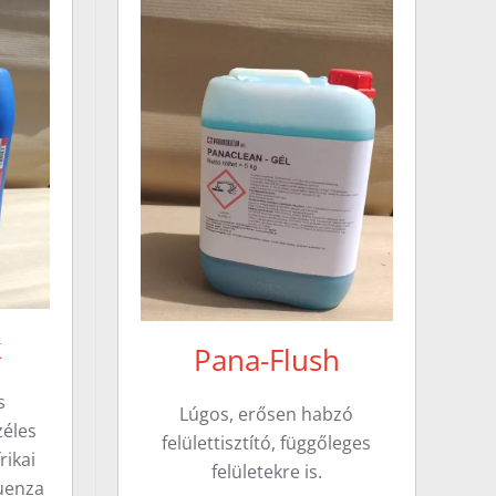
k
Pana-Flush
s
Lúgos, erősen habzó
zéles
felülettisztító, függőleges
rikai
felületekre is.
luenza