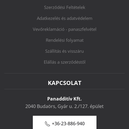
Szerződési Feltételek
Adatkezelés és adatvédelem
Vevőreklamáció - panaszfelvétel
Rendelési folyamat
Szállítás és visszáru
Elállás a szerződéstől
KAPCSOLAT
Panadditív Kft.
2040 Budaörs, Gyár u. 2./127. épület
+36-23-886-940