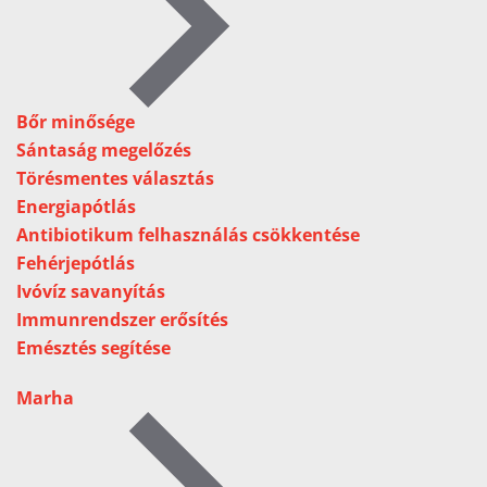
Bőr minősége
Sántaság megelőzés
Törésmentes választás
Energiapótlás
Antibiotikum felhasználás csökkentése
Fehérjepótlás
Ivóvíz savanyítás
Immunrendszer erősítés
Emésztés segítése
Marha