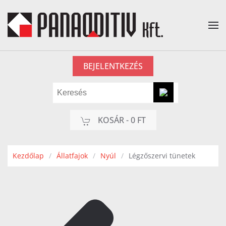
Fő tartalom átugrása
BEJELENTKEZÉS
KOSÁR -
0 FT
Kezdőlap
Állatfajok
Nyúl
Légzőszervi tünetek