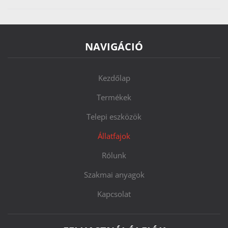
NAVIGÁCIÓ
Kezdőlap
Termékek
Telepi eszközök
Állatfajok
Rólunk
Szakmai anyagok
Kapcsolat