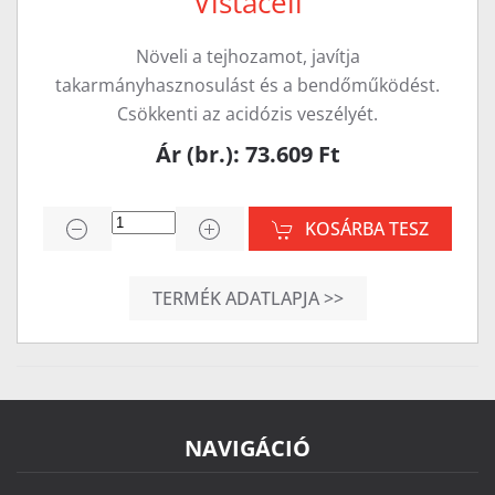
Vistacell
Növeli a tejhozamot, javítja
takarmányhasznosulást és a bendőműködést.
Csökkenti az acidózis veszélyét.
Ár (br.): 73.609 Ft
KOSÁRBA TESZ
TERMÉK ADATLAPJA >>
NAVIGÁCIÓ