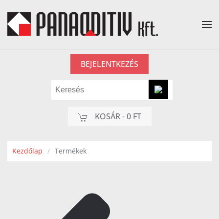
Fő tartalom átugrása
BEJELENTKEZÉS
KOSÁR -
0 FT
Kezdőlap
Termékek