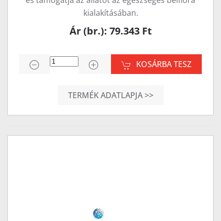
és támogatja az állatot az egészséges bélflóra
kialakításában.
Ár (br.): 79.343 Ft
KOSÁRBA TESZ
TERMÉK ADATLAPJA >>