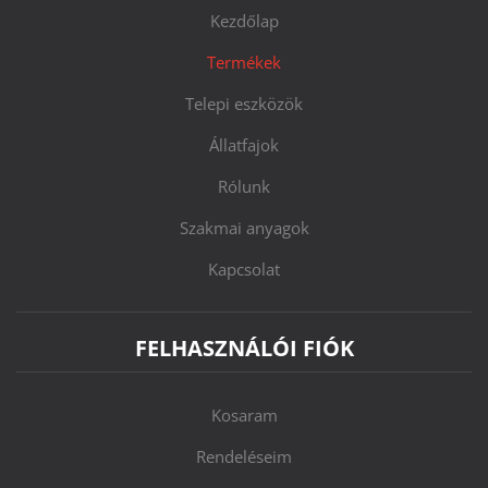
Kezdőlap
Termékek
Telepi eszközök
Állatfajok
Rólunk
Szakmai anyagok
Kapcsolat
FELHASZNÁLÓI FIÓK
Kosaram
Rendeléseim