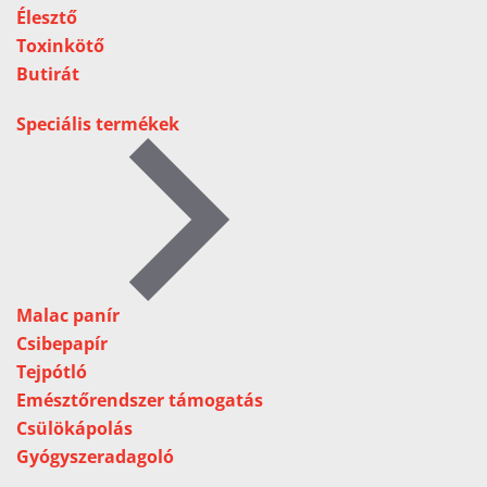
Élesztő
Toxinkötő
Butirát
Speciális termékek
Malac panír
Csibepapír
Tejpótló
Emésztőrendszer támogatás
Csülökápolás
Gyógyszeradagoló