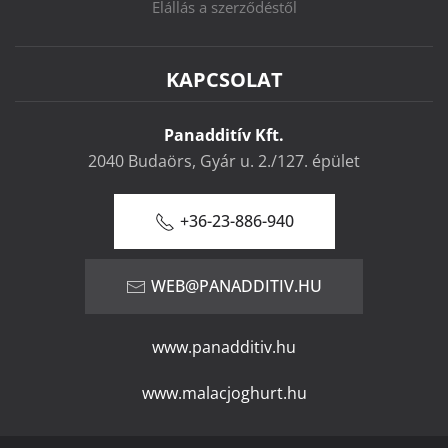
Elállás a szerződéstől
KAPCSOLAT
Panadditív Kft.
2040 Budaörs, Gyár u. 2./127. épület
+36-23-886-940
WEB@PANADDITIV.HU
www.panadditiv.hu
www.malacjoghurt.hu