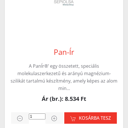
Pan-Ír
A PanÍr®’ egy összetett, speciális
molekulaszerkezetű és arányú magnézium-
szilikát tartalmú készítmény, amely képes az alom
min…
Ár (br.): 8.534 Ft
KOSÁRBA TESZ