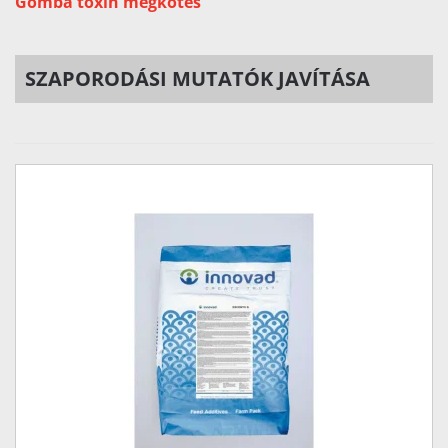
Gomba toxin megkötés
SZAPORODÁSI MUTATÓK JAVÍTÁSA