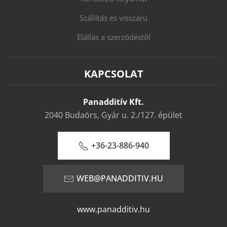
Szállítás és visszáru
Elállás a szerződéstől
KAPCSOLAT
Panadditív Kft.
2040 Budaörs, Gyár u. 2./127. épület
+36-23-886-940
WEB@PANADDITIV.HU
www.panadditiv.hu