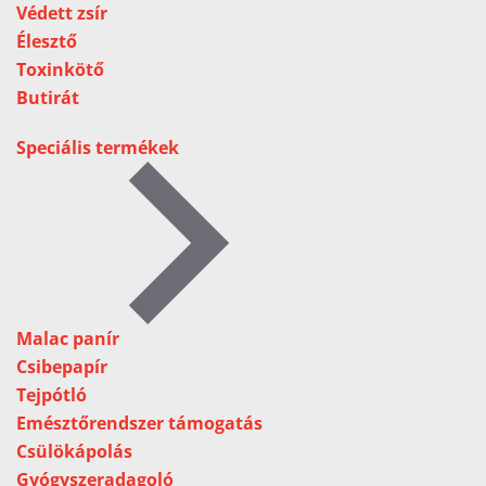
Védett zsír
Élesztő
Toxinkötő
Butirát
Speciális termékek
Malac panír
Csibepapír
Tejpótló
Emésztőrendszer támogatás
Csülökápolás
Gyógyszeradagoló