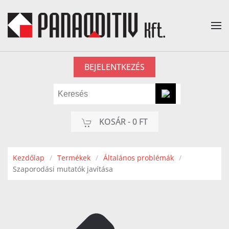
Fő tartalom átugrása
BEJELENTKEZÉS
KOSÁR -
0 FT
Kezdőlap
Termékek
Általános problémák
Szaporodási mutatók javítása