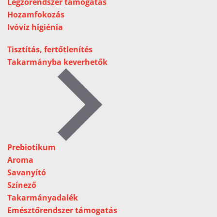
Légzőrendszer támogatás
Hozamfokozás
Ivóvíz higiénia
Tisztítás, fertőtlenítés
Takarmányba keverhetők
Prebiotikum
Aroma
Savanyító
Színező
Takarmányadalék
Emésztőrendszer támogatás