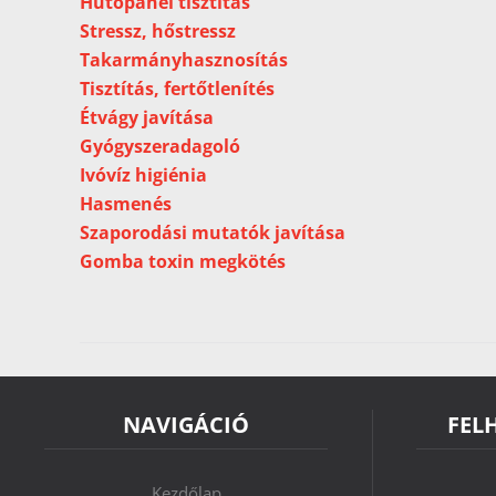
Hűtőpanel tisztítás
Stressz, hőstressz
Takarmányhasznosítás
Tisztítás, fertőtlenítés
Étvágy javítása
Gyógyszeradagoló
Ivóvíz higiénia
Hasmenés
Szaporodási mutatók javítása
Gomba toxin megkötés
NAVIGÁCIÓ
FEL
Kezdőlap