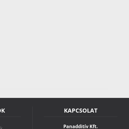
ÓK
KAPCSOLAT
Panadditív Kft.
ok