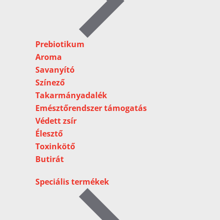
Prebiotikum
Aroma
Savanyító
Színező
Takarmányadalék
Emésztőrendszer támogatás
Védett zsír
Élesztő
Toxinkötő
Butirát
Speciális termékek