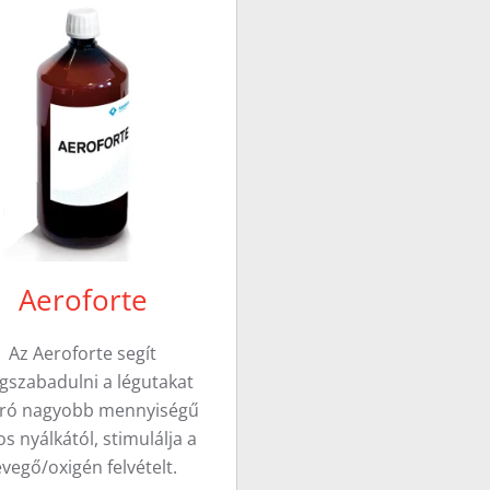
Aeroforte
Az Aeroforte segít
szabadulni a légutakat
áró nagyobb mennyiségű
s nyálkától, stimulálja a
evegő/oxigén felvételt.