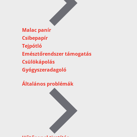
Malac panír
Csibepapír
Tejpótló
Emésztőrendszer támogatás
Csülökápolás
Gyógyszeradagoló
Általános problémák