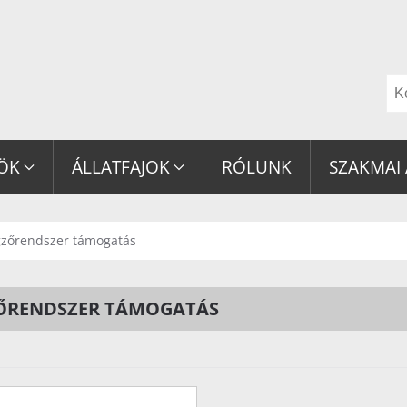
ZÖK
ÁLLATFAJOK
RÓLUNK
SZAKMAI
gzőrendszer támogatás
ŐRENDSZER TÁMOGATÁS