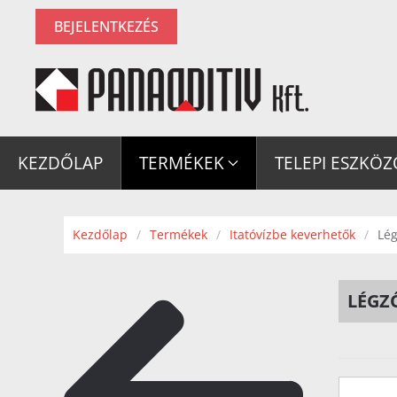
BEJELENTKEZÉS
Fő tartalom átugrása
KEZDŐLAP
TERMÉKEK
TELEPI ESZKÖ
Kezdőlap
Termékek
Itatóvízbe keverhetők
Lé
LÉGZ