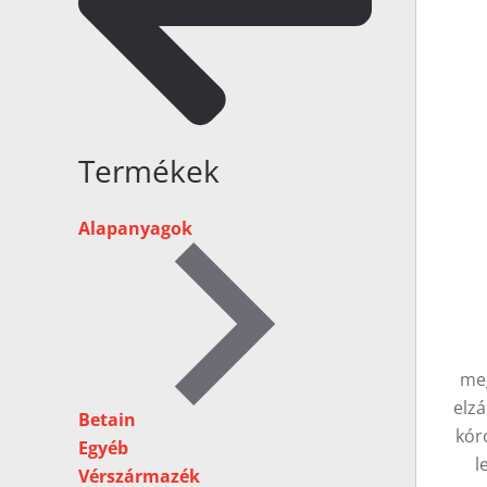
Termékek
Alapanyagok
meg
elz
Betain
kóro
Egyéb
l
Vérszármazék